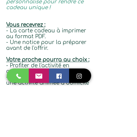
personnalisé pour rendre ce
cadeau unique !
Vous recevrez :
- La carte cadeau à imprimer
au format PDF.
- Une notice pour la préparer
avant de l'offrir.
Votre proche pourra au choix :
- Profiter de l'activité en
autonomie qui lui convient
- Me contacter pour organiser
une activité animée à domicile
(selon le lieu et les disponibilités
à définir).
Vous représentez une structure
ou souhaitez
offrir des cadeaux aux
membres d'un collectif ?
Merci de me décrire le projet